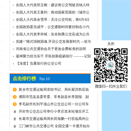
誉！
全国人大代表郑玉晓：建议将公交驾驶员纳入特
殊工种，实行提前退休
全国人大代表王曼利：推动国家层面的《城市公
共交通条例》出台
全国人大代表余雪琴：关注公交司机，将8月4日
设为“巴士节
全国政协委员成平：公交通勤时间要控制在小汽
车1.5倍以内
全国人大代表李祥斌：实名制乘公交应成为公共
规则
党建+”模式强根固魂 开启公交发展新时代 ---驻马
关闭
店市公交公司党委先进党组织推荐事迹材料
河南省公共交通协会关于更改会费标准的说明
凝神聚力担当实干 开拓创新砥砺前行 ———记驻
马店市公共交通有限公司先进事迹
【深度】负重前行的公交公司
点击排行榜
Top 10
新乡市交通运输局党组书记、局长翟洪凯莅临
公交调研指导
濮阳市范县县委常委、常务副县长李国报、副
县长宋庆军一行莅临禹州公交公司考察城乡交通
李毛副市长到平顶山市公交总公司一分公司车
运输一体化建设情况
场视察春运安全工作
开封市公交总公司举行小李庄首末站项目开工
奠基仪式
长葛市交通运输局局长田海鹏一行莅临禹州公
交公司考察交流
三门峡市公共交通公司 全国交通一卡通开始办