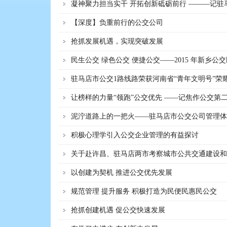
凝神聚力担当实干 开拓创新砥砺前行 ———记
【深度】负重前行的公交公司
抢抓发展机遇，实现突破发展
民生公交 绿色公交 便捷公交——2015 年新乡公
驻马店市公交1路线路荣获河南省“青年文明号”荣
让榜样的力量“领跑”公交优先 ——记焦作公交第
泥泞道路上的一把火——驻马店市公交公司管理体
积极心理学引入公交企业管理的有益探讨
关于赴许昌、驻马店两市考察城市公共交通建设和
以创建为契机 推进公交优先发展
规范管理 提升服务 积极打造为民便民惠民公交
抢抓创建机遇 促公交快速发展