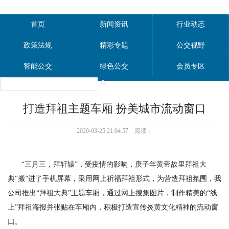
首页
新闻资讯
行业动态
政策法规
精彩专题
公交视野
智能公交
绿色公交
会员专区
打造拜祖主题车厢 扮美城市流动窗口
2020-03-25 21:04:57 阅读：
“三月三，拜轩辕”，受疫情的影响，庚子年黄帝故里拜祖大
典“搬”进了手机屏幕，采用网上祈福拜祖形式，为营造拜祖氛围，我
公司推出“拜祖大典”主题车厢，通过网上搜集图片，制作精美的“线
上”拜祖海报并张贴在车厢内，积极打造宣传炎黄文化精神的流动窗
口。