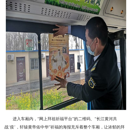
进入车厢内，“网上拜祖祈福平台”的二维码、“长江黄河共
战‘疫’，轩辕黄帝佑中华”祈福的海报充斥着整个车厢，让浓郁的拜