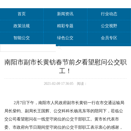
首页
新闻资讯
行业动态
政策法规
精彩专题
公交视野
智能公交
绿色公交
会员专区
南阳市副市长黄钫春节前夕看望慰问公交职
工！
2021-02-09 17:36:05 阅读：
2月7日下午，南阳市人民政府副市长黄钫一行在市交通运输局
局长柴钧、副局长王国辉、公交科科长杨兆东等的陪同下，莅临公
交公司看望慰问在一线坚守岗位的公交干部职工。黄市长代表市
委、市政府向节日期间坚守岗位的公交干部职工表示衷心的感谢，