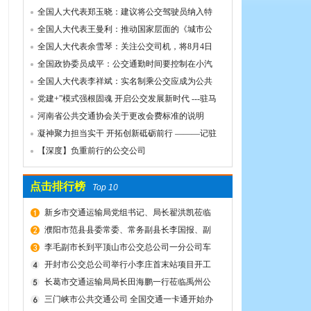
誉！
全国人大代表郑玉晓：建议将公交驾驶员纳入特
殊工种，实行提前退休
全国人大代表王曼利：推动国家层面的《城市公
共交通条例》出台
全国人大代表余雪琴：关注公交司机，将8月4日
设为“巴士节
全国政协委员成平：公交通勤时间要控制在小汽
车1.5倍以内
全国人大代表李祥斌：实名制乘公交应成为公共
规则
党建+”模式强根固魂 开启公交发展新时代 ---驻马
店市公交公司党委先进党组织推荐事迹材料
河南省公共交通协会关于更改会费标准的说明
凝神聚力担当实干 开拓创新砥砺前行 ———记驻
马店市公共交通有限公司先进事迹
【深度】负重前行的公交公司
点击排行榜
Top 10
新乡市交通运输局党组书记、局长翟洪凯莅临
公交调研指导
濮阳市范县县委常委、常务副县长李国报、副
县长宋庆军一行莅临禹州公交公司考察城乡交通
李毛副市长到平顶山市公交总公司一分公司车
运输一体化建设情况
场视察春运安全工作
开封市公交总公司举行小李庄首末站项目开工
奠基仪式
长葛市交通运输局局长田海鹏一行莅临禹州公
交公司考察交流
三门峡市公共交通公司 全国交通一卡通开始办