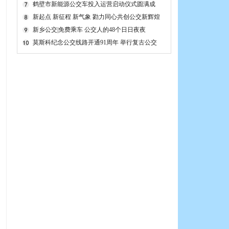
理
鹤壁市新能源公交车投入运营启动仪式圆满成
功
新起点 新征程 新气象 勠力同心共创公交新辉煌
新乡市委组织部宣布公交集团领导干部任免决定
新乡公交|免费乘车 公交人的48个日日夜夜
莫斯科纪念公交线路开通91周年 举行复古公交
车游行