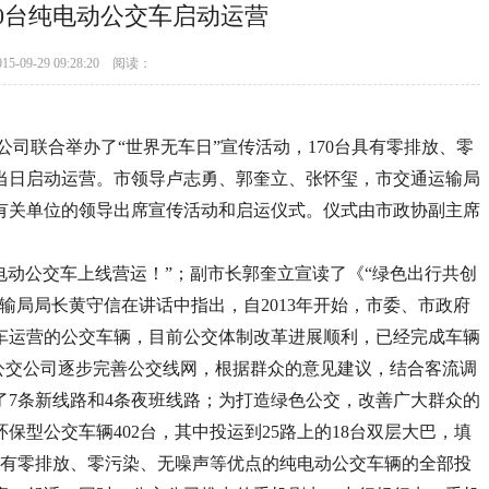
70台纯电动公交车启动运营
015-09-29 09:28:20 阅读：
公司联合举办了“世界无车日”宣传活动，170台具有零排放、零
当日启动运营。市领导卢志勇、郭奎立、张怀玺，市交通运输局
有关单位的领导出席宣传活动和启运仪式。仪式由市政协副主席
电动公交车上线营运！”；副市长郭奎立宣读了《“绿色出行共创
输局局长黄守信在讲话中指出，自2013年开始，市委、市政府
车运营的公交车辆，目前公交体制改革进展顺利，已经完成车辆
市公交公司逐步完善公交线网，根据群众的意见建议，结合客流调
了7条新线路和4条夜班线路；为打造绿色公交，改善广大群众的
保型公交车辆402台，其中投运到25路上的18台双层大巴，填
具有零排放、零污染、无噪声等优点的纯电动公交车辆的全部投