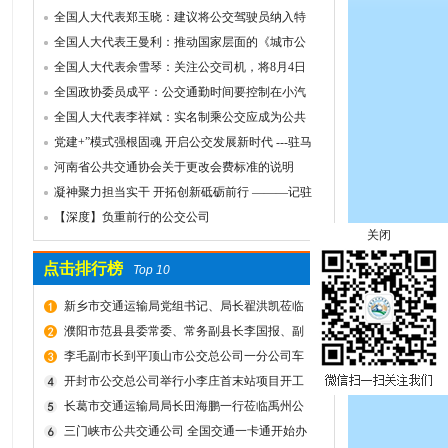
誉！
全国人大代表郑玉晓：建议将公交驾驶员纳入特
殊工种，实行提前退休
全国人大代表王曼利：推动国家层面的《城市公
共交通条例》出台
全国人大代表余雪琴：关注公交司机，将8月4日
设为“巴士节
全国政协委员成平：公交通勤时间要控制在小汽
车1.5倍以内
全国人大代表李祥斌：实名制乘公交应成为公共
规则
党建+”模式强根固魂 开启公交发展新时代 ---驻马
店市公交公司党委先进党组织推荐事迹材料
河南省公共交通协会关于更改会费标准的说明
凝神聚力担当实干 开拓创新砥砺前行 ———记驻
马店市公共交通有限公司先进事迹
【深度】负重前行的公交公司
关闭
点击排行榜
Top 10
新乡市交通运输局党组书记、局长翟洪凯莅临
公交调研指导
濮阳市范县县委常委、常务副县长李国报、副
县长宋庆军一行莅临禹州公交公司考察城乡交通
李毛副市长到平顶山市公交总公司一分公司车
运输一体化建设情况
场视察春运安全工作
开封市公交总公司举行小李庄首末站项目开工
奠基仪式
长葛市交通运输局局长田海鹏一行莅临禹州公
交公司考察交流
三门峡市公共交通公司 全国交通一卡通开始办